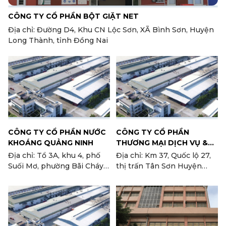
CÔNG TY CỔ PHẦN BỘT GIẶT NET
Địa chỉ: Đường D4, Khu CN Lộc Sơn, XÃ Bình Sơn, Huyện
Long Thành, tỉnh Đồng Nai
CÔNG TY CỔ PHẦN NƯỚC
CÔNG TY CỔ PHẦN
KHOÁNG QUẢNG NINH
THƯƠNG MẠI DỊCH VỤ &
SẢN XUẤT KRÔNGPHA
Địa chỉ: Tổ 3A, khu 4, phố
Địa chỉ: Km 37, Quốc lộ 27,
Suối Mơ, phường Bãi Cháy,
thị trấn Tân Sơn Huyện
TP. Hạ Long, tỉnh Quảng
Ninh Sơn, tỉnh Ninh Thuận
Ninh