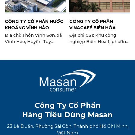
CÔNG TY CỔ PHẦN NƯỚC
CÔNG TY CỔ PHẦN
KHOÁNG VĨNH HẢO
VINACAFÉ BIÊN HÒA
Địa chỉ: Thôn Vĩnh Sơn, xã
Địa chỉ CS1: Khu công
Vĩnh Hảo, Huyện Tuy
nghiệp Biên Hòa 1, phường
Phong, tỉnh Bình Thuận
An Bình, TP. Biên Hòa, tỉnh
Đồng Nai Địa chỉ CS2: Lô
đất C, I.III-3+7, Khu công
nghiệp Long Thành, xã
Tam An, Huyện Long
Thành tỉnh Đồng Nai (Nhà
máy cà phê Biên Hòa II)
Công Ty Cổ Phần
Hàng Tiêu Dùng Masan
23 Lê Duẩn, Phường Sài Gòn, Thành phố Hồ Chí Minh,
Việt Nam