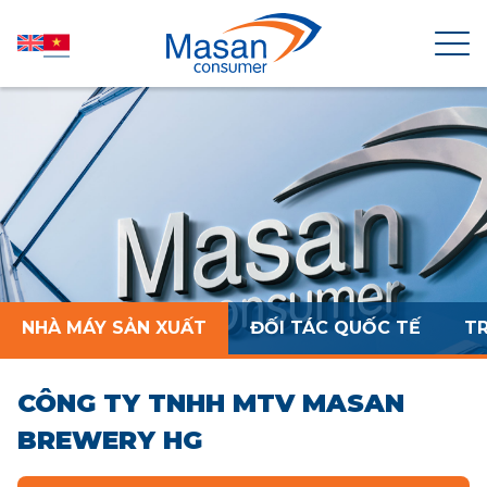
TRANG CHỦ
VỀ MASAN CONSUMER
TIN TỨC
NHÀ MÁY SẢN XUẤT
ĐỐI TÁC QUỐC TẾ
T
QUAN HỆ CỔ ĐÔNG
CÔNG TY TNHH MTV MASAN
SẢN PHẨM
BREWERY HG
PHÁT TRIỂN BỀN VỮNG