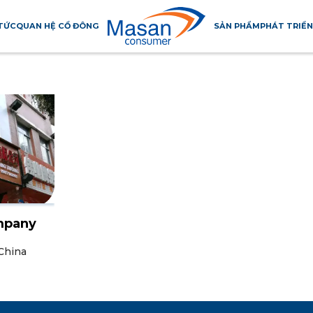
 TỨC
QUAN HỆ CỔ ĐÔNG
SẢN PHẨM
PHÁT TRIỂN
MỸ
ĐÀI LOAN
mpany
 China