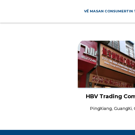
VỀ MASAN CONSUMER
TIN
TRUNG QUỐC
HBV Trading Co
PingXiang, GuangXi,