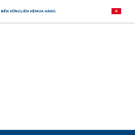
 BỀN VỮNG
LIÊN HỆ
MUA HÀNG
CANADA
CAMPUCH