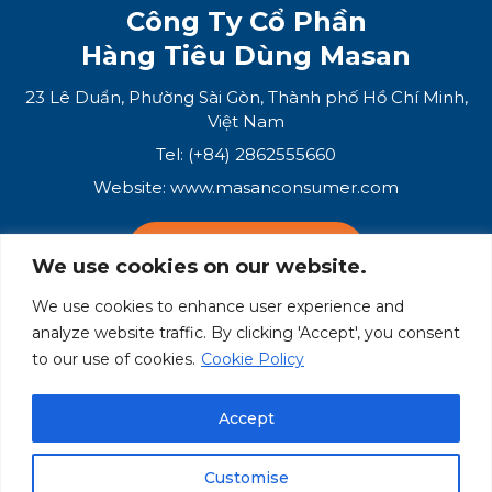
Công Ty Cổ Phần
Hàng Tiêu Dùng Masan
23 Lê Duẩn, Phường Sài Gòn, Thành phố Hồ Chí Minh,
Việt Nam
Tel: (+84) 2862555660
Website:
www.masanconsumer.com
LIÊN HỆ VỚI CHÚNG TÔI
We use cookies on our website.
We use cookies to enhance user experience and
Hệ Sinh Thái Masan
analyze website traffic. By clicking 'Accept', you consent
to our use of cookies.
Cookie Policy
Masan Group
Masan Consumer
Accept
Customise