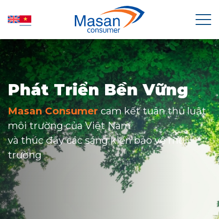
TRANG CHỦ
Phát Triển Bền Vững
VỀ MASAN CONSUMER
Masan Consumer
cam kết tuân thủ luật
môi trường của Việt Nam
TIN TỨC
và thúc đẩy các sáng kiến bảo vệ môi
trường
QUAN HỆ CỔ ĐÔNG
SẢN PHẨM
PHÁT TRIỂN BỀN VỮNG