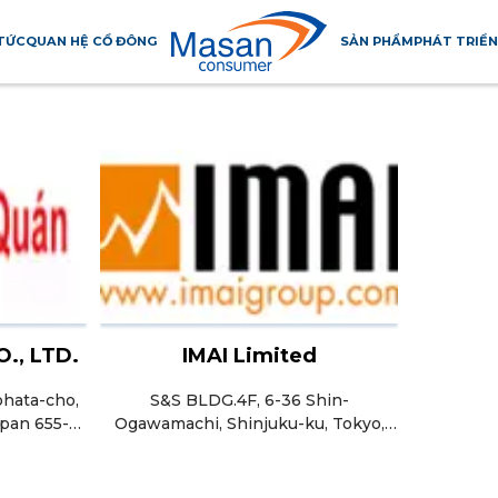
 TỨC
QUAN HỆ CỔ ĐÔNG
SẢN PHẨM
PHÁT TRIỂN
ÚC
CHÂU 
O., LTD.
IMAI Limited
hata-cho,
S&S BLDG.4F, 6-36 Shin-
apan 655-
Ogawamachi, Shinjuku-ku, Tokyo,
Japan, 162-0814