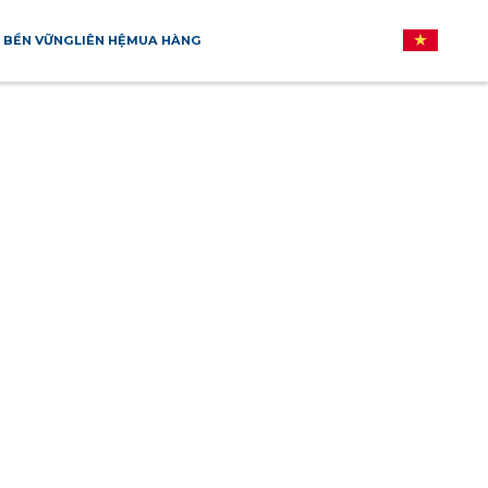
 BỀN VỮNG
LIÊN HỆ
MUA HÀNG
ÂU
NHẬT BẢN