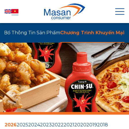
g Bố Thông Tin Sản Phẩm
Chương Trình Khuyến Mại
TRANG CHỦ
VỀ MASAN CONSUMER
TIN TỨC
QUAN HỆ CỔ ĐÔNG
SẢN PHẨM
2026
2025
2024
2023
2022
2021
2020
2019
2018
PHÁT TRIỂN BỀN VỮNG