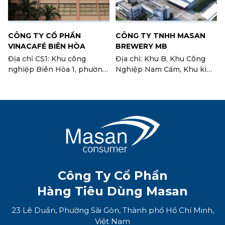
CÔNG TY CỔ PHẦN
CÔNG TY TNHH MASAN
VINACAFÉ BIÊN HÒA
BREWERY MB
Địa chỉ CS1: Khu công
Địa chỉ: Khu B, Khu Công
nghiệp Biên Hòa 1, phường
Nghiệp Nam Cấm, Khu kinh
An Bình, TP. Biên Hòa, tỉnh
tế Đông Nam Nghệ An,
Đồng Nai Địa chỉ CS2: Lô
thuộc địa bàn xã Nghi
đất C, I.III-3+7, Khu công
Long, xã Nghi xá, Huyện
nghiệp Long Thành, xã
Nghi Lộc, Tỉnh Nghệ An
Tam An, Huyện Long
Thành tỉnh Đồng Nai (Nhà
máy cà phê Biên Hòa II)
Công Ty Cổ Phần
Hàng Tiêu Dùng Masan
23 Lê Duẩn, Phường Sài Gòn, Thành phố Hồ Chí Minh,
Việt Nam