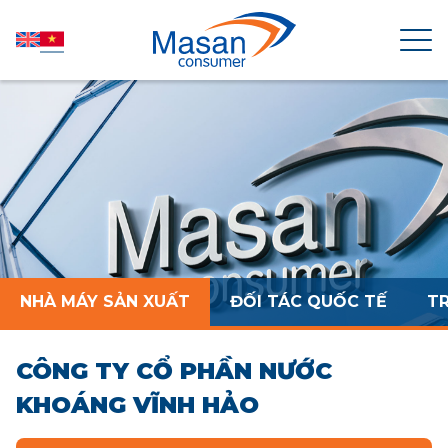
TRANG CHỦ
VỀ MASAN CONSUMER
TIN TỨC
NHÀ MÁY SẢN XUẤT
ĐỐI TÁC QUỐC TẾ
T
QUAN HỆ CỔ ĐÔNG
CÔNG TY CỔ PHẦN NƯỚC
SẢN PHẨM
KHOÁNG VĨNH HẢO
PHÁT TRIỂN BỀN VỮNG