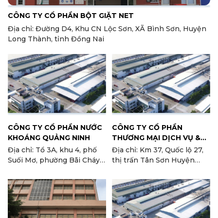
CÔNG TY CỔ PHẦN BỘT GIẶT NET
Địa chỉ: Đường D4, Khu CN Lộc Sơn, XÃ Bình Sơn, Huyện
Long Thành, tỉnh Đồng Nai
CÔNG TY CỔ PHẦN NƯỚC
CÔNG TY CỔ PHẦN
KHOÁNG QUẢNG NINH
THƯƠNG MẠI DỊCH VỤ &
SẢN XUẤT KRÔNGPHA
Địa chỉ: Tổ 3A, khu 4, phố
Địa chỉ: Km 37, Quốc lộ 27,
Suối Mơ, phường Bãi Cháy,
thị trấn Tân Sơn Huyện
TP. Hạ Long, tỉnh Quảng
Ninh Sơn, tỉnh Ninh Thuận
Ninh