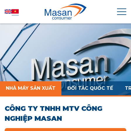
TRANG CHỦ
VỀ MASAN CONSUMER
TIN TỨC
NHÀ MÁY SẢN XUẤT
ĐỐI TÁC QUỐC TẾ
T
QUAN HỆ CỔ ĐÔNG
CÔNG TY TNHH MTV CÔNG
SẢN PHẨM
NGHIỆP MASAN
PHÁT TRIỂN BỀN VỮNG