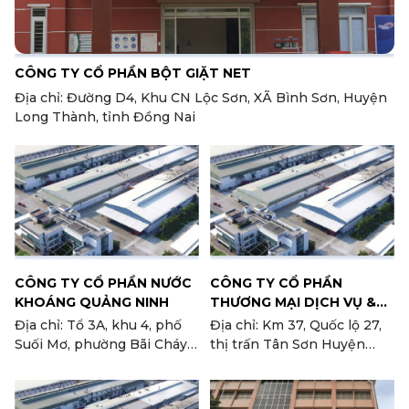
CÔNG TY CỔ PHẦN BỘT GIẶT NET
Địa chỉ: Đường D4, Khu CN Lộc Sơn, XÃ Bình Sơn, Huyện
Long Thành, tỉnh Đồng Nai
CÔNG TY CỔ PHẦN NƯỚC
CÔNG TY CỔ PHẦN
KHOÁNG QUẢNG NINH
THƯƠNG MẠI DỊCH VỤ &
SẢN XUẤT KRÔNGPHA
Địa chỉ: Tổ 3A, khu 4, phố
Địa chỉ: Km 37, Quốc lộ 27,
Suối Mơ, phường Bãi Cháy,
thị trấn Tân Sơn Huyện
TP. Hạ Long, tỉnh Quảng
Ninh Sơn, tỉnh Ninh Thuận
Ninh