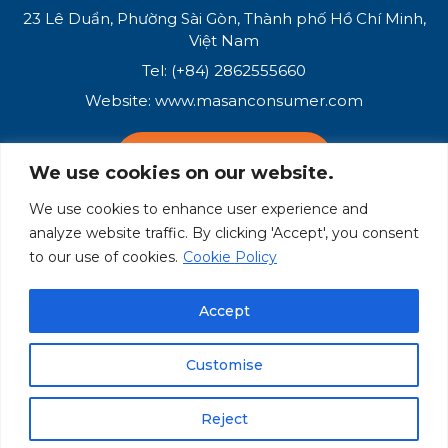
23 Lê Duẩn, Phường Sài Gòn, Thành phố Hồ Chí Minh,
Việt Nam
Tel: (+84) 2862555660
Website:
www.masanconsumer.com
LIÊN HỆ VỚI CHÚNG TÔI
We use cookies on our website.
We use cookies to enhance user experience and
Hệ Sinh Thái Masan
analyze website traffic. By clicking 'Accept', you consent
to our use of cookies.
Cookie Policy
Masan Group
Masan Consumer
Accept
Customise
© Masan Consumer 2025
Điều khoản sử dụng
Chính sách bảo mật
Reject
Chính sách Cookie