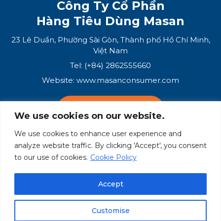
Công Ty Cổ Phần
Hàng Tiêu Dùng Masan
23 Lê Duẩn, Phường Sài Gòn, Thành phố Hồ Chí Minh,
Việt Nam
Tel: (+84) 2862555660
Website:
www.masanconsumer.com
LIÊN HỆ VỚI CHÚNG TÔI
We use cookies on our website.
We use cookies to enhance user experience and
Hệ Sinh Thái Masan
analyze website traffic. By clicking 'Accept', you consent
to our use of cookies.
Cookie Policy
Masan Group
Masan Consumer
Accept
Customise
© Masan Consumer 2025