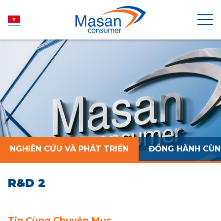
TRANG CHỦ
VỀ MASAN CONSUMER
TIN TỨC
NGHIÊN CỨU VÀ PHÁT TRIỂN
ĐỒNG HÀNH CÙNG
QUAN HỆ CỔ ĐÔNG
R&D 2
SẢN PHẨM
PHÁT TRIỂN BỀN VỮNG
Tin Cùng Chuyên Mục