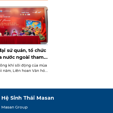
ại sứ quán, tổ chức
a nước ngoài tham
ên hoan Văn hóa ẩm
ông khí sôi động của mùa
uốc tế 2025
ối năm, Liên hoan Văn hóa
quốc tế 2025 được tổ chức
gày 22-23/11 tại Khu Ngoại
n, phường Ba Đình, Hà Nội.
ột trong những hoạt động
goại giao đặc sắc, nơi
Hệ Sinh Thái Masan
 ẩm thực trở thành ngôn
Masan Group
g kết nối bạn bè quốc tế.