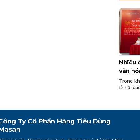
Nhiều đ
văn hó
gia Li
Trong kh
thực q
lễ hội cu
ẩm thực 
trong 2 n
giao đoà
Đây là m
Công Ty Cổ Phần
Hàng Tiêu Dùng
văn hóa n
hương vị
Masan
ngữ chun