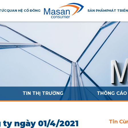
 TỨC
QUAN HỆ CỔ ĐÔNG
SẢN PHẨM
PHÁT TRIỂN
TIN THỊ TRƯỜNG
THÔNG CÁO 
 ty ngày 01/4/2021
Tin Cù