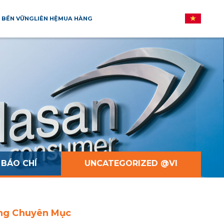
 BỀN VỮNG
LIÊN HỆ
MUA HÀNG
BÁO CHÍ
UNCATEGORIZED @VI
ng Chuyên Mục