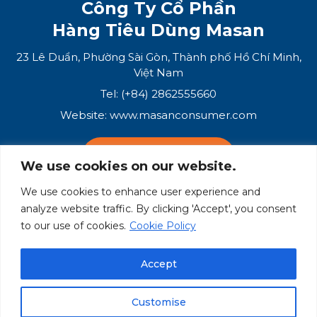
Công Ty Cổ Phần
Hàng Tiêu Dùng Masan
23 Lê Duẩn, Phường Sài Gòn, Thành phố Hồ Chí Minh,
Việt Nam
Tel: (+84) 2862555660
Website:
www.masanconsumer.com
LIÊN HỆ VỚI CHÚNG TÔI
We use cookies on our website.
We use cookies to enhance user experience and
Hệ Sinh Thái Masan
analyze website traffic. By clicking 'Accept', you consent
to our use of cookies.
Cookie Policy
Masan Group
Masan Consumer
Accept
Customise
© Masan Consumer 2025