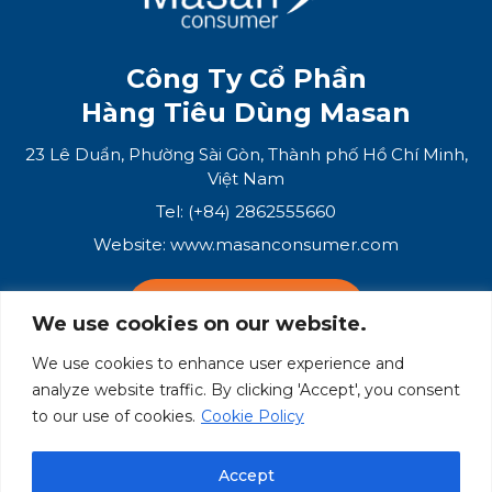
Công Ty Cổ Phần
Hàng Tiêu Dùng Masan
23 Lê Duẩn, Phường Sài Gòn, Thành phố Hồ Chí Minh,
Việt Nam
Tel: (+84) 2862555660
Website:
www.masanconsumer.com
LIÊN HỆ VỚI CHÚNG TÔI
We use cookies on our website.
We use cookies to enhance user experience and
Hệ Sinh Thái Masan
analyze website traffic. By clicking 'Accept', you consent
to our use of cookies.
Cookie Policy
Masan Group
Masan Consumer
Accept