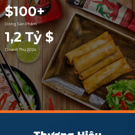
$
100
+
LIÊN HỆ
Dòng Sản Phẩm
1,2
Tỷ $
MUA HÀNG
Doanh Thu 2024