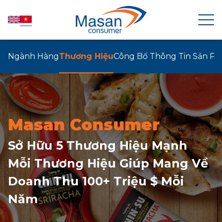
Ngành Hàng
Thương Hiệu
Công Bố Thông Tin Sản P
TRANG CHỦ
VỀ MASAN CONSUMER
Masan Consumer
TIN TỨC
Sở Hữu 5 Thương Hiệu Mạnh
QUAN HỆ CỔ ĐÔNG
Mỗi Thương Hiệu Giúp Mang Về
Doanh Thu 100+ Triệu $ Mỗi
SẢN PHẨM
Năm
PHÁT TRIỂN BỀN VỮNG