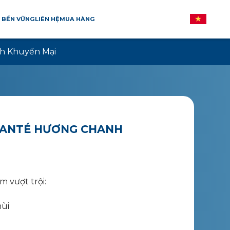
 BỀN VỮNG
LIÊN HỆ
MUA HÀNG
h Khuyến Mại
HANTÉ HƯƠNG CHANH
ểm
vượt
trội
:
ùi