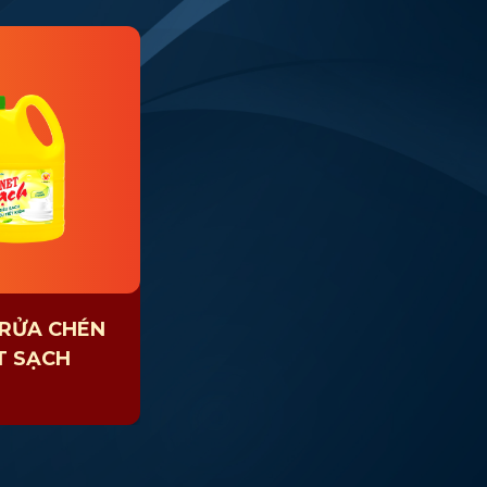
RỬA CHÉN
T SẠCH