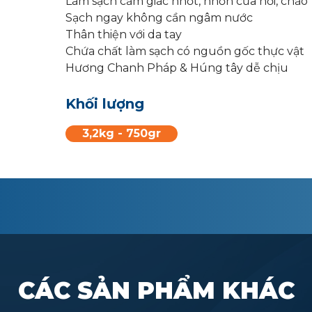
Làm
sạch
cảm
giác
nhớt
,
nhờn
của
nồi
,
chảo
Sạch
ngay
không
cần
ngâm
nước
Thân
thiện
với
da
tay
Chứa
chất
làm
sạch
có
nguồn
gốc
thực
vật
​
Hương Chanh Pháp &
Húng
tây
dễ
chịu
Khối lượng
3,2kg - 750gr
CÁC SẢN PHẨM KHÁC