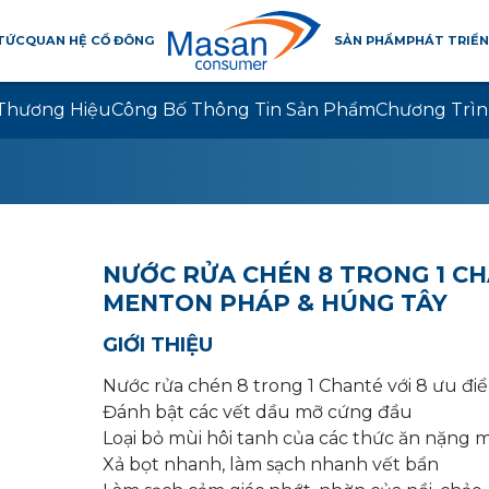
 TỨC
QUAN HỆ CỔ ĐÔNG
SẢN PHẨM
PHÁT TRIỂN
Thương Hiệu
Công Bố Thông Tin Sản Phẩm
Chương Trìn
NƯỚC RỬA CHÉN 8 TRONG 1 C
MENTON PHÁP & HÚNG TÂY ​
GIỚI THIỆU
Nước
rửa
chén
8
trong
1 Chanté
với
8
ưu
đi
Đánh
bật
các
vết
dầu
mỡ
cứng
đầu
Loại
bỏ
mùi
hôi
tanh
của
các
thức
ăn
nặng
m
Xả
bọt
nhanh
,
làm
sạch
nhanh
vết
bẩn