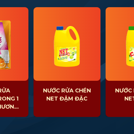
RỬA
NƯỚC RỬA CHÉN
NƯỚC 
RONG 1
NET ĐẬM ĐẶC
NE
HƯƠNG
TSUMA