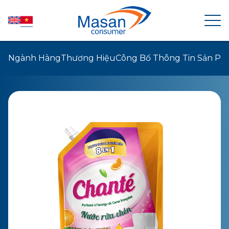
Ngành Hàng
Thương Hiệu
Công Bố Thông Tin Sản P
TRANG CHỦ
VỀ MASAN CONSUMER
TIN TỨC
QUAN HỆ CỔ ĐÔNG
SẢN PHẨM
PHÁT TRIỂN BỀN VỮNG