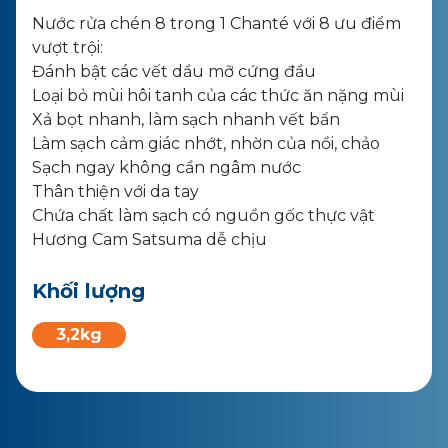
Nước
rửa
chén
8
trong
1 Chanté
với
8
ưu
điểm
vượt
trội
:
Đánh
bật
các
vết
dầu
mỡ
cứng
đầu
Loại
bỏ
mùi
hôi
tanh
của
các
thức
ăn
nặng
mùi
Xả
bọt
nhanh
,
làm
sạch
nhanh
vết
bẩn
Làm
sạch
cảm
giác
nhớt
,
nhờn
của
nồi
,
chảo
Sạch
ngay
không
cần
ngâm
nước
Thân
thiện
với
da
tay
Chứa
chất
làm
sạch
có
nguồn
gốc
thực
vật
​
Hương Cam Satsuma
dễ
chịu
Khối lượng
3,2kg