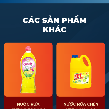
CÁC SẢN PHẨM
KHÁC
NƯỚC RỬA
NƯỚC RỬA CHÉN