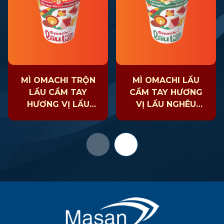
MÌ OMACHI TRỘN
MÌ OMACHI LẨU
LẨU CẦM TAY
CẦM TAY HƯƠNG
HƯƠNG VỊ LẨU
VỊ LẨU NGHÊU
TÔM HÙM PHÔ
NẤM RONG BIỂN
MAI 24LY X 81GR
24LY X 63GR