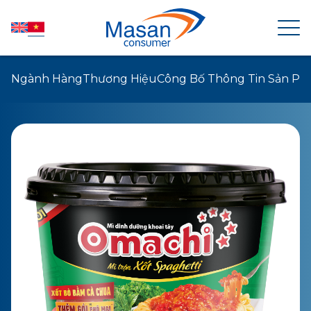
Ngành Hàng
Thương Hiệu
Công Bố Thông Tin Sản P
TRANG CHỦ
VỀ MASAN CONSUMER
TIN TỨC
QUAN HỆ CỔ ĐÔNG
SẢN PHẨM
PHÁT TRIỂN BỀN VỮNG