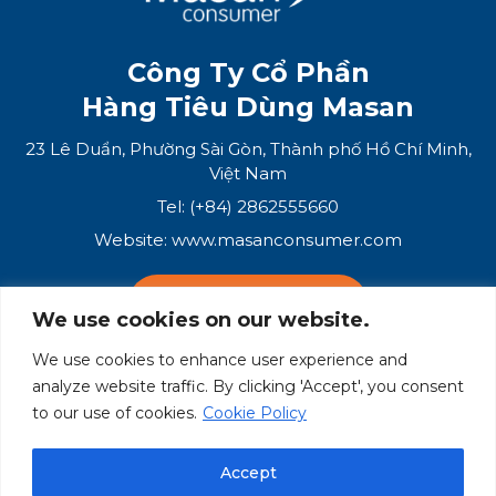
Công Ty Cổ Phần
Hàng Tiêu Dùng Masan
23 Lê Duẩn, Phường Sài Gòn, Thành phố Hồ Chí Minh,
Việt Nam
Tel: (+84) 2862555660
Website:
www.masanconsumer.com
LIÊN HỆ VỚI CHÚNG TÔI
We use cookies on our website.
We use cookies to enhance user experience and
Hệ Sinh Thái Masan
analyze website traffic. By clicking 'Accept', you consent
to our use of cookies.
Cookie Policy
Masan Group
Masan Consumer
Accept