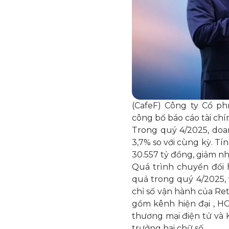
(CafeF) Công ty Cổ p
công bố báo cáo tài chí
Trong quý 4/2025, doa
3,7% so với cùng kỳ. T
30.557 tỷ đồng, giảm nhẹ
Quá trình chuyển đổi 
quả trong quý 4/2025, 
chỉ số vận hành của Ret
gồm kênh hiện đại , H
thương mại điện tử và
trưởng hai chữ số.