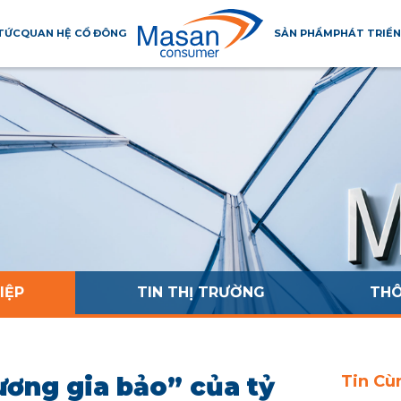
 TỨC
QUAN HỆ CỔ ĐÔNG
SẢN PHẨM
PHÁT TRIỂN
IỆP
TIN THỊ TRƯỜNG
THÔ
ương gia bảo” của tỷ
Tin Cù