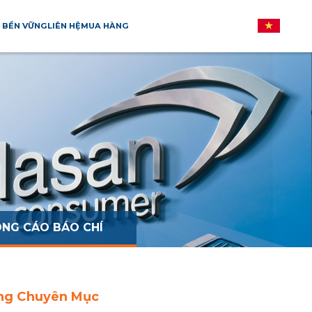
 BỀN VỮNG
LIÊN HỆ
MUA HÀNG
NG CÁO BÁO CHÍ
ng Chuyên Mục