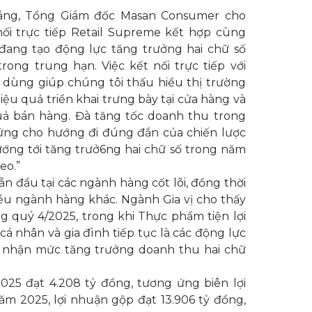
ng, Tổng Giám đốc Masan Consumer cho
hối trực tiếp Retail Supreme kết hợp cùng
 đang tạo động lực tăng trưởng hai chữ số
ong trung hạn. Việc kết nối trực tiếp với
 dùng giúp chúng tôi thấu hiểu thị trường
iệu quả triển khai trưng bày tại cửa hàng và
quả bán hàng. Đà tăng tốc doanh thu trong
ứng cho hướng đi đúng đắn của chiến lược
hướng tới tăng trưở6ng hai chữ số trong năm
eo.”
dẫn đầu tại các ngành hàng cốt lõi, đồng thời
iều ngành hàng khác. Ngành Gia vị cho thấy
g quý 4/2025, trong khi Thực phẩm tiện lợi
á nhân và gia đình tiếp tục là các động lực
i nhận mức tăng trưởng doanh thu hai chữ
025 đạt 4.208 tỷ đồng, tương ứng biên lợi
m 2025, lợi nhuận gộp đạt 13.906 tỷ đồng,