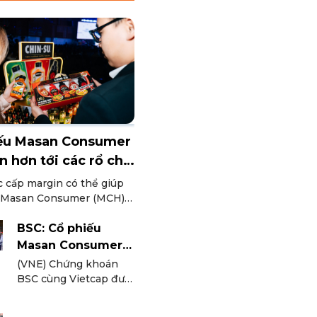
ếu Masan Consumer
n hơn tới các rổ chỉ
c cấp margin có thể giúp
 Masan Consumer (MCH)
khả năng tiếp cận dòng
 thị trường, đồng thời tạo
BSC: Cổ phiếu
 thuận lợi để cải thiện
Masan Consumer
oản và mở rộng tệp nhà
tiến gần cơ hội vào
(VNE) Chứng khoán
VN30
BSC cùng Vietcap đưa
ra đánh giá tích cực về
cổ phiếu Masan