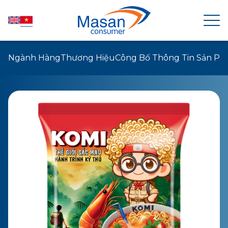
Ngành Hàng
Thương Hiệu
Công Bố Thông Tin Sản P
TRANG CHỦ
VỀ MASAN CONSUMER
TIN TỨC
QUAN HỆ CỔ ĐÔNG
SẢN PHẨM
PHÁT TRIỂN BỀN VỮNG