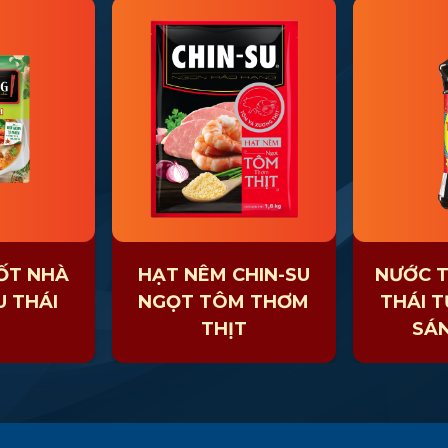
XỐT NHÀ
HẠT NÊM CHIN-SU
NƯỚC 
U THÁI
NGỌT TÔM THƠM
THÁI T
THỊT
SÁ