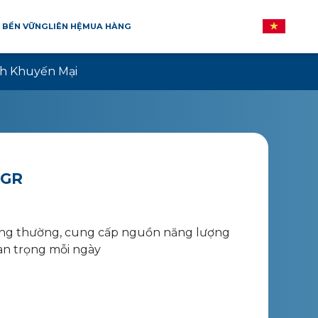
 BỀN VỮNG
LIÊN HỆ
MUA HÀNG
h Khuyến Mại
0GR
hông thường, cung cấp nguồn năng lượng
an trọng mỗi ngày