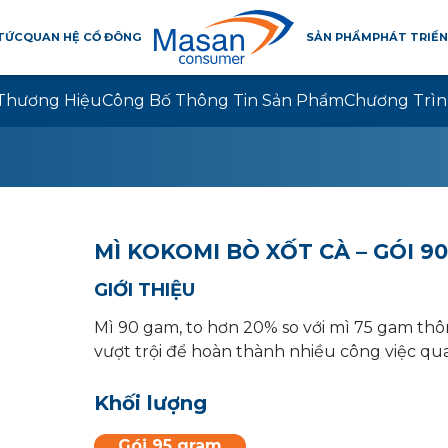
 TỨC
QUAN HỆ CỔ ĐÔNG
SẢN PHẨM
PHÁT TRIỂN
Thương Hiệu
Công Bố Thông Tin Sản Phẩm
Chương Trìn
MÌ KOKOMI BÒ XỐT CÀ – GÓI 9
GIỚI THIỆU
Mì 90 gam, to hơn 20% so với mì 75 gam t
vượt trội để hoàn thành nhiều công việc qu
Khối lượng
Gói 95 gram