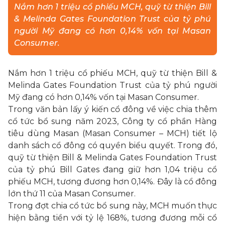
Nắm hơn 1 triệu cổ phiếu MCH, quỹ từ thiện Bill
& Melinda Gates Foundation Trust của tỷ phú
LIÊN HỆ
người Mỹ đang có hơn 0,14% vốn tại Masan
Consumer.
MUA HÀNG
Nắm hơn 1 triệu cổ phiếu MCH, quỹ từ thiện Bill &
Melinda Gates Foundation Trust của tỷ phú người
Mỹ đang có hơn 0,14% vốn tại Masan Consumer.
Trong văn bản lấy ý kiến cổ đông về việc chia thêm
cổ tức bổ sung năm 2023, Công ty cổ phần Hàng
tiêu dùng Masan (Masan Consumer – MCH) tiết lộ
danh sách cổ đông có quyền biểu quyết. Trong đó,
quỹ từ thiện Bill & Melinda Gates Foundation Trust
của tỷ phú
Bill Gates
đang giữ hơn 1,04 triệu cổ
phiếu MCH, tương đương hơn 0,14%. Đây là cổ đông
lớn thứ 11 của Masan Consumer.
Trong đợt chia
cổ tức
bổ sung này, MCH muốn thực
hiện bằng tiền với tỷ lệ 168%, tương đương mỗi cổ