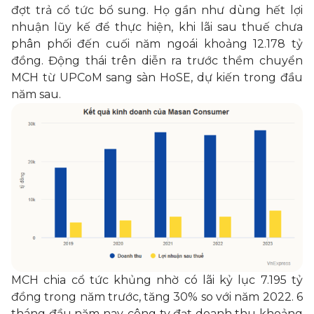
đợt trả cổ tức bổ sung. Họ gần như dùng hết lợi
nhuận lũy kế để thực hiện, khi lãi sau thuế chưa
phân phối đến cuối năm ngoái khoảng 12.178 tỷ
đồng. Động thái trên diễn ra trước thềm chuyển
MCH từ UPCoM sang sàn HoSE, dự kiến trong đầu
năm sau.
MCH chia cổ tức khủng nhờ có lãi kỷ lục 7.195 tỷ
đồng trong năm trước, tăng 30% so với năm 2022. 6
tháng đầu năm nay, công ty đạt doanh thu khoảng