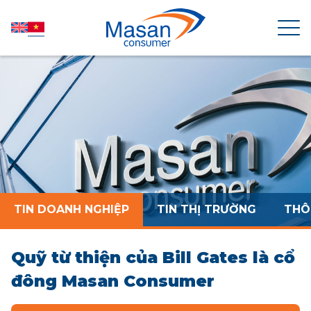
TRANG CHỦ
VỀ MASAN CONSUMER
TIN TỨC
TIN DOANH NGHIỆP
TIN THỊ TRƯỜNG
THÔ
QUAN HỆ CỔ ĐÔNG
Quỹ từ thiện của Bill Gates là cổ
SẢN PHẨM
đông Masan Consumer
PHÁT TRIỂN BỀN VỮNG