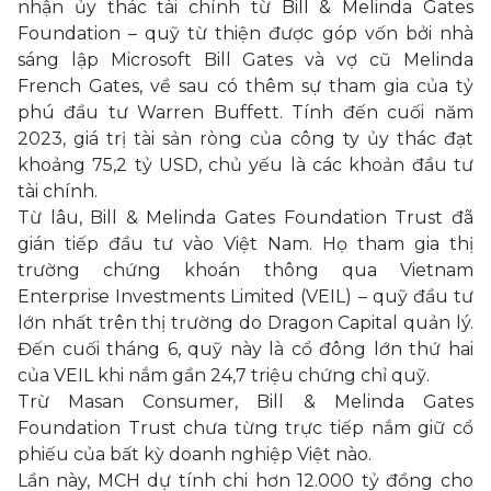
nhận ủy thác tài chính từ Bill & Melinda Gates
Foundation – quỹ từ thiện được góp vốn bởi nhà
sáng lập Microsoft Bill Gates và vợ cũ Melinda
French Gates, về sau có thêm sự tham gia của tỷ
phú đầu tư Warren Buffett. Tính đến cuối năm
2023, giá trị tài sản ròng của công ty ủy thác đạt
khoảng 75,2 tỷ USD, chủ yếu là các khoản đầu tư
tài chính.
Từ lâu, Bill & Melinda Gates Foundation Trust đã
gián tiếp đầu tư vào Việt Nam. Họ tham gia thị
trường chứng khoán thông qua Vietnam
Enterprise Investments Limited (VEIL) – quỹ đầu tư
lớn nhất trên thị trường do Dragon Capital quản lý.
Đến cuối tháng 6, quỹ này là cổ đông lớn thứ hai
của VEIL khi nắm gần 24,7 triệu chứng chỉ quỹ.
Trừ Masan Consumer, Bill & Melinda Gates
Foundation Trust chưa từng trực tiếp nắm giữ cổ
phiếu của bất kỳ doanh nghiệp Việt nào.
Lần này, MCH dự tính chi hơn 12.000 tỷ đồng cho