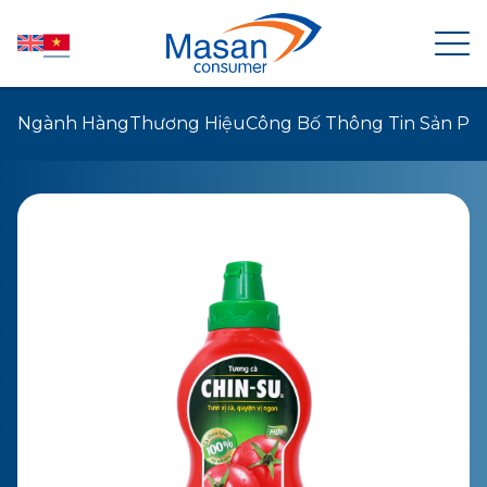
Ngành Hàng
Thương Hiệu
Công Bố Thông Tin Sản P
TRANG CHỦ
VỀ MASAN CONSUMER
TIN TỨC
QUAN HỆ CỔ ĐÔNG
SẢN PHẨM
PHÁT TRIỂN BỀN VỮNG