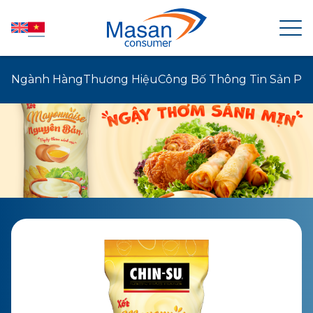
Ngành Hàng
Thương Hiệu
Công Bố Thông Tin Sản P
TRANG CHỦ
VỀ MASAN CONSUMER
TIN TỨC
QUAN HỆ CỔ ĐÔNG
SẢN PHẨM
PHÁT TRIỂN BỀN VỮNG