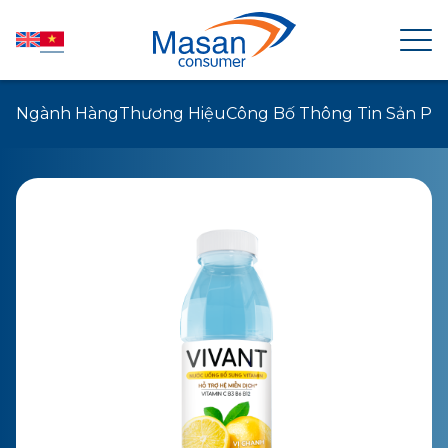
Ngành Hàng
Thương Hiệu
Công Bố Thông Tin Sản P
TRANG CHỦ
VỀ MASAN CONSUMER
TIN TỨC
QUAN HỆ CỔ ĐÔNG
SẢN PHẨM
PHÁT TRIỂN BỀN VỮNG