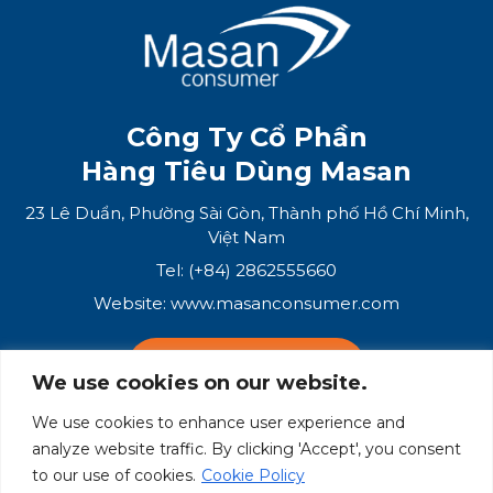
Công Ty Cổ Phần
Hàng Tiêu Dùng Masan
23 Lê Duẩn, Phường Sài Gòn, Thành phố Hồ Chí Minh,
Việt Nam
Tel: (+84) 2862555660
Website:
www.masanconsumer.com
LIÊN HỆ VỚI CHÚNG TÔI
We use cookies on our website.
We use cookies to enhance user experience and
Hệ Sinh Thái Masan
analyze website traffic. By clicking 'Accept', you consent
to our use of cookies.
Cookie Policy
Masan Group