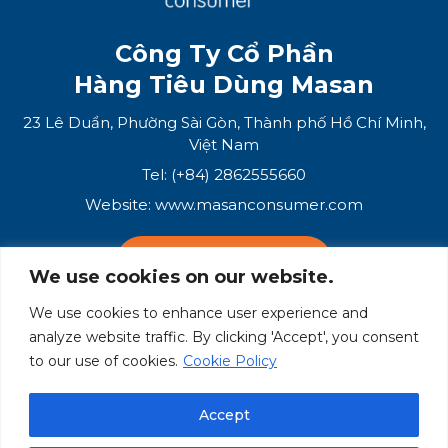
Công Ty Cổ Phần
Hàng Tiêu Dùng Masan
23 Lê Duẩn, Phường Sài Gòn, Thành phố Hồ Chí Minh,
Việt Nam
Tel: (+84) 2862555660
Website:
www.masanconsumer.com
LIÊN HỆ VỚI CHÚNG TÔI
We use cookies on our website.
We use cookies to enhance user experience and
Hệ Sinh Thái Masan
analyze website traffic. By clicking 'Accept', you consent
to our use of cookies.
Cookie Policy
Masan Group
Masan Consumer
Accept