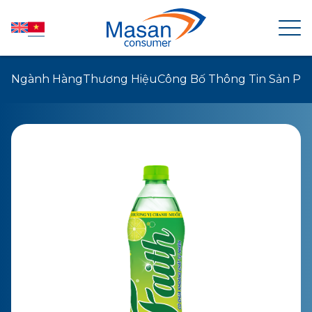
Ngành Hàng
Thương Hiệu
Công Bố Thông Tin Sản P
TRANG CHỦ
VỀ MASAN CONSUMER
TIN TỨC
QUAN HỆ CỔ ĐÔNG
SẢN PHẨM
PHÁT TRIỂN BỀN VỮNG