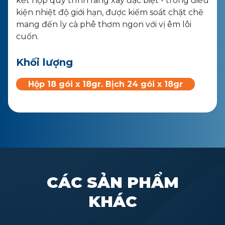
kết hợp quy trình rang xay đặc biệt - trong điều
kiện nhiệt độ giới hạn, được kiếm soát chặt chẽ
mang đến ly cà phê thơm ngon với vị êm lôi
cuốn.
Khối lượng
Hộp 18 gói x 18gr. Bịch 24 gói x 18gr
CÁC SẢN PHẨM
KHÁC