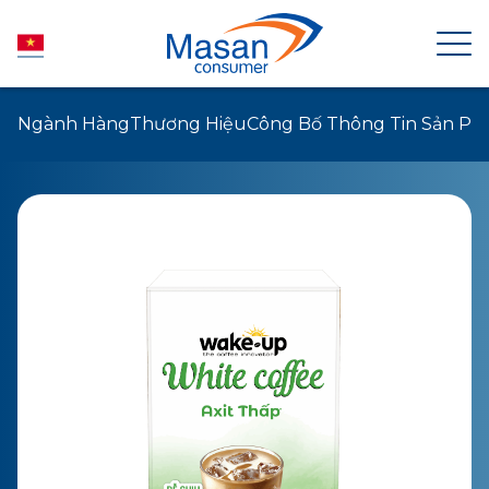
Ngành Hàng
Thương Hiệu
Công Bố Thông Tin Sản P
TRANG CHỦ
VỀ MASAN CONSUMER
TIN TỨC
QUAN HỆ CỔ ĐÔNG
SẢN PHẨM
PHÁT TRIỂN BỀN VỮNG