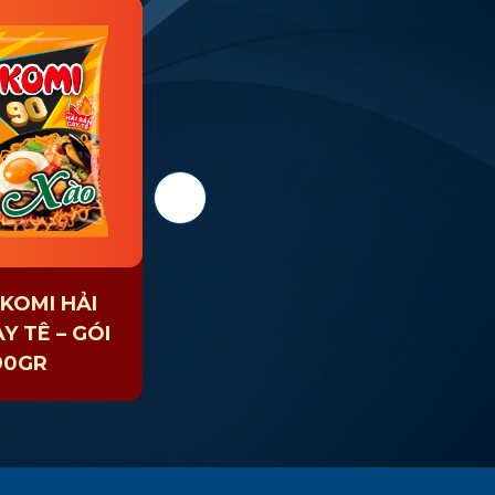
OKOMI HẢI
MÌ KOKOMI TÔM
Y TÊ – GÓI
CHUA CAY – GÓI
90GR
90GR