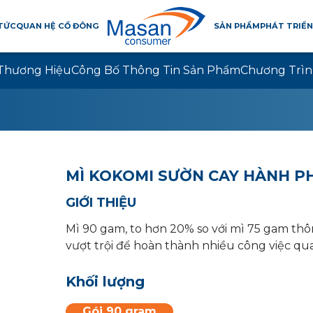
 TỨC
QUAN HỆ CỔ ĐÔNG
SẢN PHẨM
PHÁT TRIỂN
Thương Hiệu
Công Bố Thông Tin Sản Phẩm
Chương Trìn
MÌ KOKOMI SƯỜN CAY HÀNH PHI
GIỚI THIỆU
Mì 90 gam, to hơn 20% so với mì 75 gam t
vượt trội để hoàn thành nhiều công việc qu
Khối lượng
Gói 90 gram