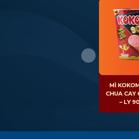
MÌ KOKO
CHUA CAY 
– LY 9