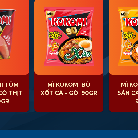
MI TÔM
MÌ KOKOMI BÒ
MÌ K
CÓ THỊT
XỐT CÀ – GÓI 90GR
SẢN CA
0GR