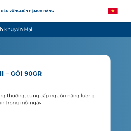
 BỀN VỮNG
LIÊN HỆ
MUA HÀNG
h Khuyến Mại
 – GÓI 90GR
hông thường, cung cấp nguồn năng lượng
an trọng mỗi ngày