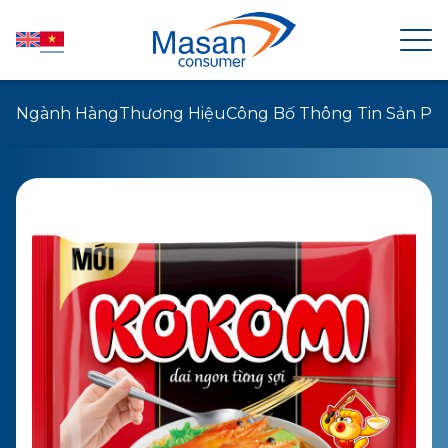
Ngành Hàng
Thương Hiệu
Công Bố Thông Tin Sản P
TRANG CHỦ
VỀ MASAN CONSUMER
TIN TỨC
QUAN HỆ CỔ ĐÔNG
SẢN PHẨM
PHÁT TRIỂN BỀN VỮNG