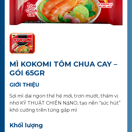
LIÊN HỆ
MUA HÀNG
MÌ KOKOMI TÔM CHUA CAY –
GÓI 65GR
GIỚI THIỆU
Sợi mì dai ngon thế hệ mới, trơn mướt, thấm vị
nhờ KỸ THUẬT CHIÊN N∆NO, tạo nên “sức hút”
khó cưỡng trên từng gắp mì
Khối lượng