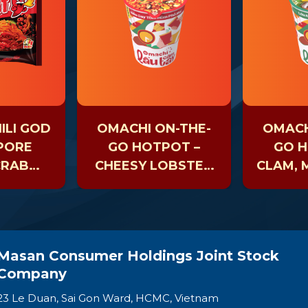
ILI GOD
OMACHI ON-THE-
OMACH
APORE
GO HOTPOT –
GO H
CRAB
CHEESY LOBSTER
CLAM,
LE
– CUP 81GR
& SEAW
Masan Consumer Holdings Joint Stock
Company
23 Le Duan, Sai Gon Ward, HCMC, Vietnam