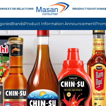
M
INVESTOR RELATIONS
PRODUCTS
SUSTAINAB
gories
Brands
Product Information Announcement
Prom