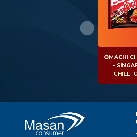
OMACHI CH
– SING
CHILLI 
NOOD