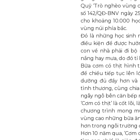
Quỹ ‘Trò nghèo vùng ca
số 142/QĐ-BNV ngày 25
cho khoảng 10.000 học
vùng núi phía bắc.
Đó là những học sinh 
điều kiện để được hưởn
con về nhà phải đi bộ
nắng hay mưa, do đó tỉ l
Bữa cơm có thịt hình 
để chiều tiếp tục lên 
dưỡng đủ đầy hơn và 
tình thương, cùng chia
ngây ngô bên căn bếp n
‘Cơm có thịt’ là cốt lõ
chương trình mong m
vùng cao những bữa ăn
hơn trong ngôi trường 
Hơn 10 năm qua, ‘Cơm có