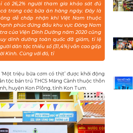
ỉ có 26,2% người tham gia khảo sát đủ
, cá trong các bữa ăn hàng ngày. Đây là
không dễ chấp nhận khi Việt Nam thuộc
ố hạnh phúc đứng đầu khu vực Đông Nam
u tra của Viện Dinh Dưỡng năm 2020 cũng
 suy dinh dưỡng toàn quốc đã giảm, tỉ lệ
người dân tộc thiểu số (31,4%) vẫn cao gấp
i Kinh. Cùng với đó, tỉ
‘Một triệu bữa cơm có thịt’ được khởi động
dân tộc bán trú THCS Măng Cành thuộc thôn
nh, huyện Kon Plông, tỉnh Kon Tum.