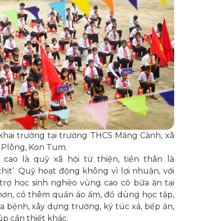
khai trường tại trường THCS Măng Cành, xã
 Plông, Kon Tum.
ao là quỹ xã hội từ thiện, tiền thân là
hịt’. Quỹ hoạt động không vì lợi nhuận, với
trợ học sinh nghèo vùng cao có bữa ăn tại
hơn, có thêm quần áo ấm, đồ dùng học tập,
a bệnh, xây dựng trường, ký túc xá, bếp ăn,
p cần thiết khác.