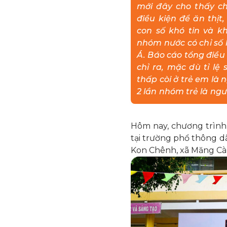
mới đây cho thấy ch
điều kiện để ăn thịt
con số khó tin và 
nhóm nước có chỉ s
Á. Báo cáo tổng điề
chỉ ra, mặc dù tỉ lệ
thấp còi ở trẻ em là 
2 lần nhóm trẻ là ngườ
Hôm nay, chương trình 
tại trường phổ thông 
Kon Chênh, xã Măng Cà