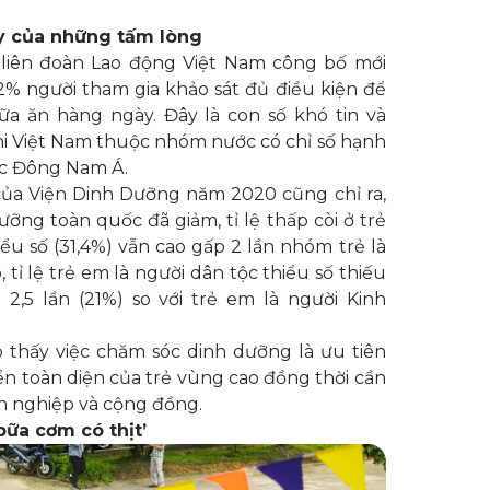
ay của những tấm lòng
liên đoàn Lao động Việt Nam công bố mới
,2% người tham gia khảo sát đủ điều kiện để
bữa ăn hàng ngày. Đây là con số khó tin và
i Việt Nam thuộc nhóm nước có chỉ số hạnh
c Đông Nam Á.
của Viện Dinh Dưỡng năm 2020 cũng chỉ ra,
ưỡng toàn quốc đã giảm, tỉ lệ thấp còi ở trẻ
ểu số (31,4%) vẫn cao gấp 2 lần nhóm trẻ là
 tỉ lệ trẻ em là người dân tộc thiểu số thiếu
2,5 lần (21%) so với trẻ em là người Kinh
 thấy việc chăm sóc dinh dưỡng là ưu tiên
iển toàn diện của trẻ vùng cao đồng thời cần
h nghiệp và cộng đồng.
bữa cơm có thịt’