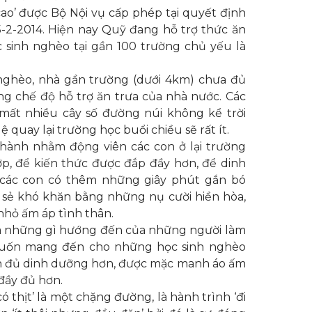
o’ được Bộ Nội vụ cấp phép tại quyết định
-2-2014. Hiện nay Quỹ đang hỗ trợ thức ăn
 sinh nghèo tại gần 100 trường chủ yếu là
nghèo, nhà gần trường (dưới 4km) chưa đủ
g chế độ hỗ trợ ăn trưa của nhà nước. Các
 mất nhiều cây số đường núi không kể trời
ệ quay lại trường học buổi chiều sẽ rất ít.
thành nhằm động viên các con ở lại trường
lớp, để kiến thức được đắp đầy hơn, để dinh
các con có thêm những giây phút gắn bó
 sẻ khó khăn bằng những nụ cười hiền hòa,
hỏ ấm áp tình thân.
i, là những gì hướng đến của những người làm
uốn mang đến cho những học sinh nghèo
 đủ dinh dưỡng hơn, được mặc manh áo ấm
đầy đủ hơn.
 thịt’ là một chặng đường, là hành trình ‘đi