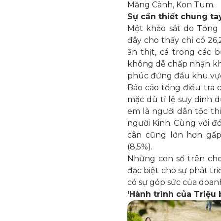
Măng Cành, Kon Tum.
Sự cần thiết chung t
Một khảo sát do Tổng 
đây cho thấy chỉ có 26
ăn thịt, cá trong các 
không dễ chấp nhận kh
phúc đứng đầu khu vự
Báo cáo tổng điều tra 
mặc dù tỉ lệ suy dinh d
em là người dân tộc thi
người Kinh. Cùng với đó,
cân cũng lớn hơn gấp 
(8,5%).
Những con số trên cho
đặc biệt cho sự phát tr
có sự góp sức của doan
‘Hành trình của Triệu 