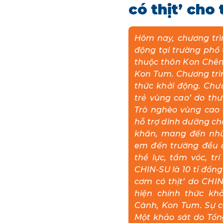
có thịt’ cho
Hôm nay, chương trìn
động tại trường phổ
thuộc thôn Kon Chên
Kon Tum. Chương trìn
thức khởi động. Chươ
trẻ vùng cao’ do t
Trò nghèo vùng cao 
hỗ trợ dinh dưỡng c
khăn, mang đến nh
em đến trường đều đ
thể lực, tầm vóc, tr
CHIN-SU là 10 tỉ đồn
cơm có thịt’ do CHI
hiện chính thức kh
Cành, Kon Tum. Sự c
Một khảo sát do Tổn