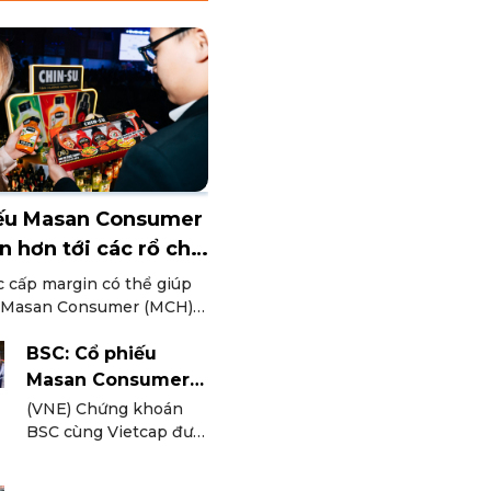
ếu Masan Consumer
n hơn tới các rổ chỉ
c cấp margin có thể giúp
 Masan Consumer (MCH)
khả năng tiếp cận dòng
 thị trường, đồng thời tạo
BSC: Cổ phiếu
 thuận lợi để cải thiện
Masan Consumer
oản và mở rộng tệp nhà
tiến gần cơ hội vào
(VNE) Chứng khoán
VN30
BSC cùng Vietcap đưa
ra đánh giá tích cực về
cổ phiếu Masan