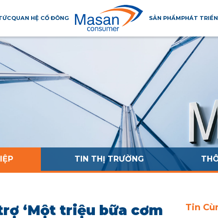
 TỨC
QUAN HỆ CỔ ĐÔNG
SẢN PHẨM
PHÁT TRIỂN
IỆP
TIN THỊ TRƯỜNG
THÔ
trợ ‘Một triệu bữa cơm
Tin Cù