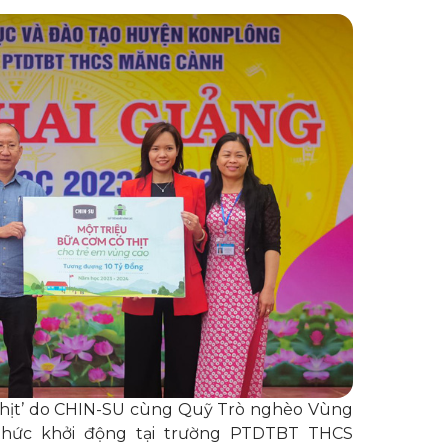
 thịt’ do CHIN-SU cùng Quỹ Trò nghèo Vùng
 thức khởi động tại trường PTDTBT THCS