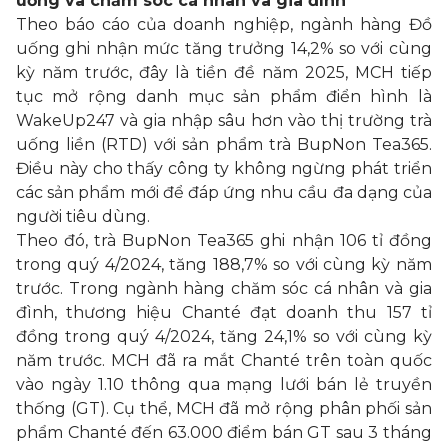
uống và chăm sóc cá nhân và gia đình
Theo báo cáo của doanh nghiệp, ngành hàng Đồ
uống ghi nhận mức tăng trưởng 14,2% so với cùng
kỳ năm trước, đây là tiền đề năm 2025, MCH tiếp
tục mở rộng danh mục sản phẩm điển hình là
WakeUp247 và gia nhập sâu hơn vào thị trường trà
uống liền (RTD) với sản phẩm trà BupNon Tea365.
Điều này cho thấy công ty không ngừng phát triển
các sản phẩm mới để đáp ứng nhu cầu đa dạng của
người tiêu dùng.
Theo đó, trà BupNon Tea365 ghi nhận 106 tỉ đồng
trong quý 4/2024, tăng 188,7% so với cùng kỳ năm
trước. Trong ngành hàng chăm sóc cá nhân và gia
đình, thương hiệu Chanté đạt doanh thu 157 tỉ
đồng trong quý 4/2024, tăng 24,1% so với cùng kỳ
năm trước. MCH đã ra mắt Chanté trên toàn quốc
vào ngày 1.10 thông qua mạng lưới bán lẻ truyền
thống (GT). Cụ thể, MCH đã mở rộng phân phối sản
phẩm Chanté đến 63.000 điểm bán GT sau 3 tháng