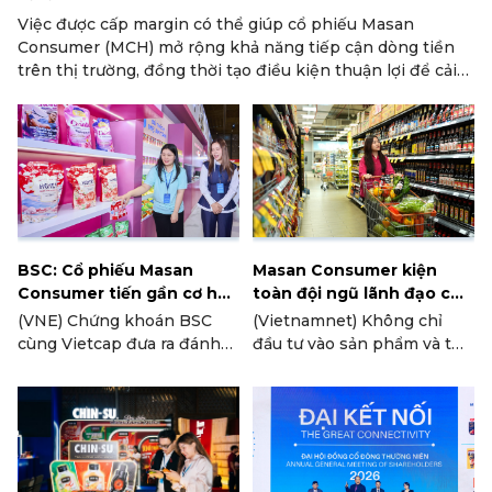
Việc được cấp margin có thể giúp cổ phiếu Masan
Consumer (MCH) mở rộng khả năng tiếp cận dòng tiền
trên thị trường, đồng thời tạo điều kiện thuận lợi để cải
thiện thanh khoản và mở rộng tệp nhà đầu tư.
BSC: Cổ phiếu Masan
Masan Consumer kiện
Consumer tiến gần cơ hội
toàn đội ngũ lãnh đạo cho
vào VN30
giai đoạn tăng trưởng mới
(VNE) Chứng khoán BSC
(Vietnamnet) Không chỉ
cùng Vietcap đưa ra đánh
đầu tư vào sản phẩm và thị
giá tích cực về cổ phiếu
trường, Masan Consumer
Masan Consumer, với khả
(HOSE: MCH) còn tiếp tục
năng được bổ sung vào
đầu tư vào năng lực tổ chức
VN30 và FTSE Emerging
thông qua việc kiện toàn
Markets Index trong các kỳ
đội ngũ lãnh đạo cấp cao.
rà soát tới.