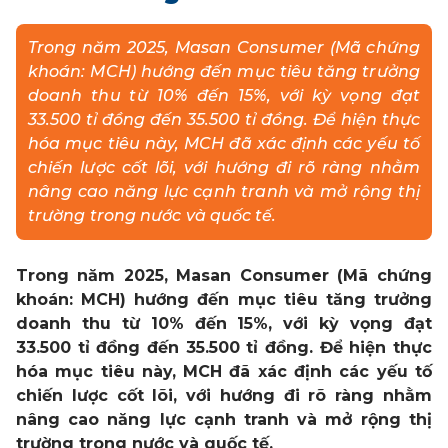
Trong năm 2025, Masan Consumer (Mã chứng
LIÊN HỆ
khoán: MCH) hướng đến mục tiêu tăng trưởng
doanh thu từ 10% đến 15%, với kỳ vọng đạt
MUA HÀNG
33.500 tỉ đồng đến 35.500 tỉ đồng. Để hiện thực
hóa mục tiêu này, MCH đã xác định các yếu tố
chiến lược cốt lõi, với hướng đi rõ ràng nhằm
nâng cao năng lực cạnh tranh và mở rộng thị
trường trong nước và quốc tế.
Trong năm 2025, Masan Consumer (Mã chứng
khoán: MCH) hướng đến mục tiêu tăng trưởng
doanh thu từ 10% đến 15%, với kỳ vọng đạt
33.500 tỉ đồng đến 35.500 tỉ đồng. Để hiện thực
hóa mục tiêu này, MCH đã xác định các yếu tố
chiến lược cốt lõi, với hướng đi rõ ràng nhằm
nâng cao năng lực cạnh tranh và mở rộng thị
trường trong nước và quốc tế.