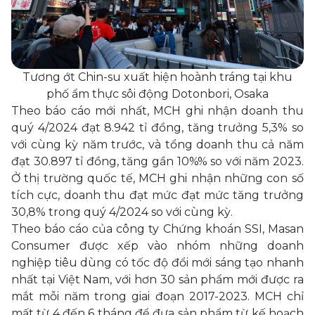
Tương ớt Chin-su xuất hiện hoành tráng tại khu
phố ẩm thực sôi động Dotonbori, Osaka
Theo báo cáo mới nhất, MCH ghi nhận doanh thu
quý 4/2024 đạt 8.942 tỉ đồng, tăng trưởng 5,3% so
với cùng kỳ năm trước, và tổng doanh thu cả năm
đạt 30.897 tỉ đồng, tăng gần 10%% so với năm 2023.
Ở thị trường quốc tế, MCH ghi nhận những con số
tích cực, doanh thu đạt mức đạt mức tăng trưởng
30,8% trong quý 4/2024 so với cùng kỳ.
Theo báo cáo của công ty Chứng khoán SSI, Masan
Consumer được xếp vào nhóm những doanh
nghiệp tiêu dùng có tốc độ đổi mới sáng tạo nhanh
nhất tại Việt Nam, với hơn 30 sản phẩm mới được ra
mắt mỗi năm trong giai đoạn 2017-2023. MCH chỉ
mất từ 4 đến 6 tháng để đưa sản phẩm từ kế hoạch