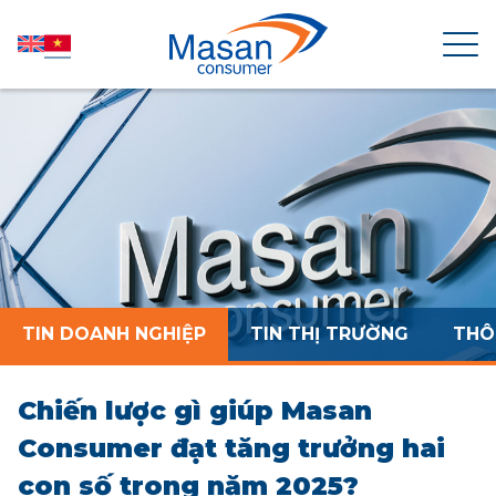
TRANG CHỦ
VỀ MASAN CONSUMER
TIN TỨC
TIN DOANH NGHIỆP
TIN THỊ TRƯỜNG
THÔ
QUAN HỆ CỔ ĐÔNG
Chiến lược gì giúp Masan
SẢN PHẨM
Consumer đạt tăng trưởng hai
con số trong năm 2025?
PHÁT TRIỂN BỀN VỮNG